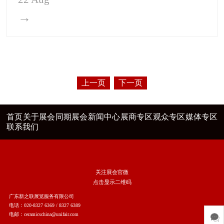
→
上一页
下一页
首页
关于展会
同期展会
新闻中心
展商专区
观众专区
媒体专区
联系我们
关注展会官微
点击显示二维码
广东新之联展览服务有限公司
电话：020-8327 6369 / 8327 6389
电邮：ceramicschina@unifair.com