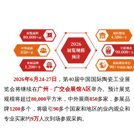
2026年6月24-27日
，第40届中国国际陶瓷工业展
览会将继续在
广州 · 广交会展馆A区
举办。预计展览
规模将超过
80,000
平方米，中外展商
850
多家，参展品
牌
1200
多个，将吸引
90
多个国家和地区的业内观众和
专业买家约
9万
人次到场参观采购。