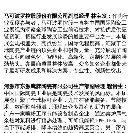
马可波罗控股股份有限公司
副总经理 林宝发
：
作为行
业深度参与者，马可波罗控股一直将中国国际陶瓷工
业展视为洞察全球陶瓷工业前沿技术、对接优质供应
链资源、把握行业发展趋势的最重要平台之一。本届
展会规模盛大、亮点纷呈，国际化程度高，汇聚了全
球陶瓷产业链的顶尖企业和创新力量，充分展现了陶
瓷工业向绿色化、智能化、高端化、定制化发展的强
劲势头。参展商质量整体较高，众多知名企业都带来
了最新研发成果和解决方案，专业性、创新性突出。
河源市东源鹰牌陶瓷有限公司
生产部副经理 程贵生
：
中国国际陶瓷工业展是陶瓷技术发展的风向标。本届
展会汇聚了全球标杆企业，尤其在智能装备、节能技
术、数码釉料领域，涌现出众多富有创新力的展商。
广东一家喷粉工序节能设备制造企业，通过窑炉尾气
余热对浆料进行预热处理，可降低能耗10%-15%，与
当下节能减排、降本增效的趋势高度契合。另一家布