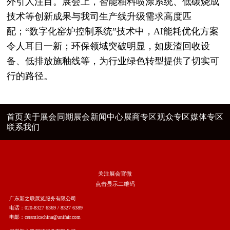
外引人注目。展会上，智能釉料喷涂系统、低碳烧成
技术等创新成果与我司生产线升级需求高度匹
配；“数字化窑炉控制系统”技术中，AI能耗优化方案
令人耳目一新；环保领域突破明显，如废渣回收设
备、低排放施釉线等，为行业绿色转型提供了切实可
行的路径。
首页
关于展会
同期展会
新闻中心
展商专区
观众专区
媒体专区
联系我们
关注展会官微
点击显示二维码
广东新之联展览服务有限公司
电话：020-8327 6369 / 8327 6389
电邮：ceramicschina@unifair.com