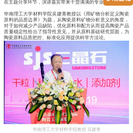
在主题分享环节，演讲嘉宾带来干货满满的专业报告。
华南理工大学材料学院教授 吴建青
华南理工大学材料学院吴建青教授以《用矿物分析定义陶瓷
原料的品质边界》为题，从陶瓷原料矿物分析意义的角度，
对于如何减少产品缺陷，优化原料和配方从而提高陶瓷产品
质量稳定性给出了指导性意见，并从原料基础研究层面，为
陶瓷原料品质把控、标准化应用提供科学方法论。
陶丽西（苏州
)陶瓷釉色料有限公司中国区技术经理
Pablo
陶丽西（苏州
)陶瓷釉色料有限公司资深项目开发经理
潘万里
华南理工大学材料学院
教授
吴建青