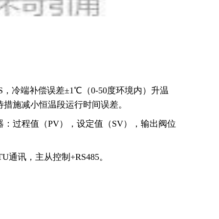
FS，冷端补偿误差±1℃（0-50度环境内）升温
待措施减小恒温段运行时间误差。
：过程值（PV），设定值（SV），输出阀位
TU通讯，主从控制+RS485。