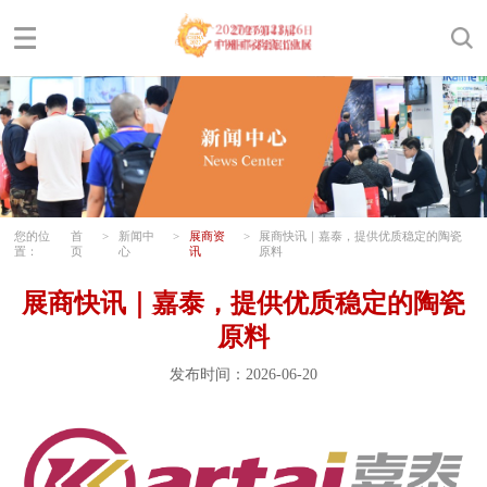
您的位
首
>
新闻中
>
展商资
>
展商快讯｜嘉泰，提供优质稳定的陶瓷
置：
页
心
讯
原料
展商快讯｜嘉泰，提供优质稳定的陶瓷
原料
发布时间：2026-06-20