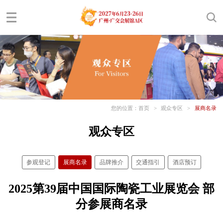
您的位置：
首页
>
观众专区
>
展商名录
观众专区
参观登记
展商名录
品牌推介
交通指引
酒店预订
2025第39届中国国际陶瓷工业展览会 部
分参展商名录