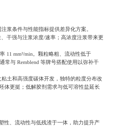
针对不同注浆条件与性能指标提供差异化方案。
流动性、干强与注浆浓度/速率；高浓度注浆带来更
11 mm²/min。颗粒略粗、流动性低于
通常与 Remblend 等牌号搭配使用以弥补干
瓷、细火粘土和高强度碳体开发，独特的粒度分布改
坯体更挺；低解胶剂需求与低可溶性盐延长
集可塑性、流动性与低残渣于一体，助力提升产