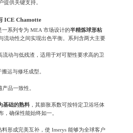
户提供关键支持。
CE Chamotte
发，是一系列专为 MEA 市场设计的
半精炼球形粘
与流动性之间实现出色平衡。系列含两大主要
高强强、高流动与低残渣，适用于对可塑性要求高的卫
，便于搬运与修坯成型。
越产品一致性。
岭土为基础的熟料
，其膨胀系数可按特定卫浴坯体
布，确保性能始终如一。
土、法国熟料形成完美互补，使 Imerys 能够为全球客户