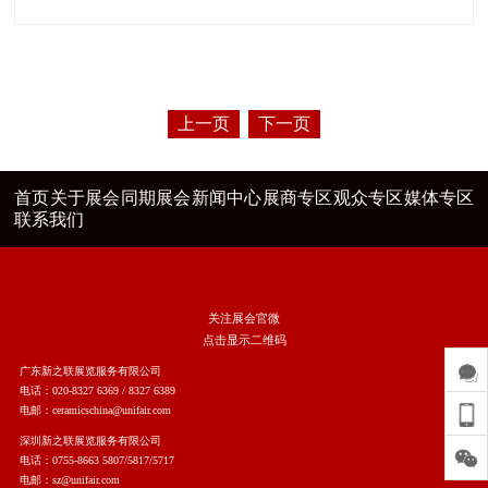
上一页
下一页
首页
关于展会
同期展会
新闻中心
展商专区
观众专区
媒体专区
联系我们
关注展会官微
点击显示二维码
广东新之联展览服务有限公司
电话：020-8327 6369 / 8327 6389
电邮：ceramicschina@unifair.com
深圳新之联展览服务有限公司
电话：0755-8663 5807/5817/5717
电邮：sz@unifair.com