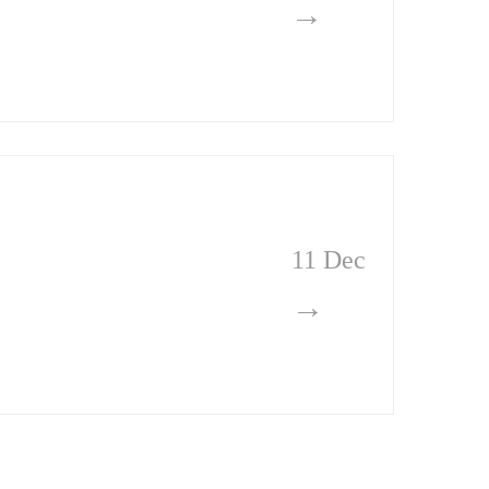
→
11 Dec
→