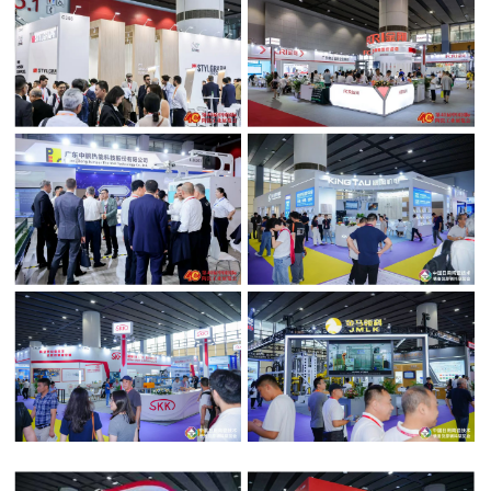
FABIO TAROZZI
意大利西蒂贝恩特集团董
事长
程 涛
DPI 快达平董事长
JOSE VICENTE TOMAS
西班牙凯拉捷特集
团CEO
LUCA FANCIULLACCI
意大利S.C.F.
Colorificio Ceramico董事长
邓社广
佛山希望数码印刷设备有限公司董事
长
尹育航
广东奔朗新材料股份有限公司董事长
赵祥启
唐山贺祥智能科技股份有限公司董事
长
戴建斌
山东国瓷康立泰新材料科技有限公司
总经理
王明峰
山东华美新材料科技股份有限公司董
事长
蔡宪昌
中国制釉集团总裁
董 宁
山东工业陶瓷研究设计院有限公司副
院长