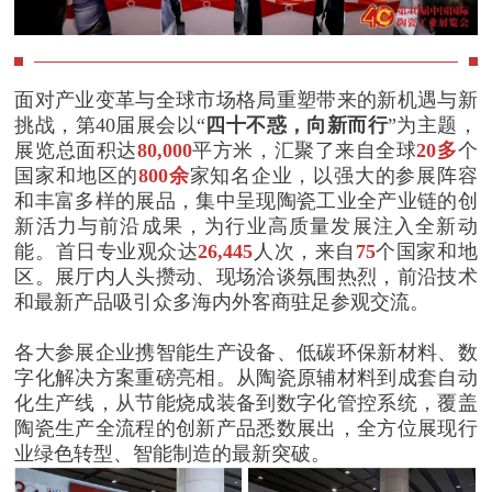
黄 杰
河北省陶瓷玻璃行业协会理事长
杨德林
河南省陶瓷玻璃行业协会理事长
陈 敏
江西省陶瓷协会会长
戴雨享
浙江省陶瓷行业协会会长
面对产业变革与全球市场格局重塑带来的新机遇与新
谢锡群
江西省电瓷商会会长、芦溪强盛电瓷
挑战，第40届展会以“
四十不惑，向新而行
”为主题，
公司董事长
展览总面积达
80,000
平方米，汇聚了来自全球
20多
个
石军生
湖南电瓷电器行业商会会长、醴陵华
国家和地区的
800余
家知名企业，以强大的参展阵容
鑫电瓷公司董事长
和丰富多样的展品，集中呈现陶瓷工业全产业链的创
尹 虹
佛山市陶瓷协会会长
新活力与前沿成果，为行业高质量发展注入全新动
史俊棠
宜兴市陶瓷行业协会会长
能。首日专业观众达
26,445
人次，来自
75
个国家和地
曾令可
华南理工大学教授
区。展厅内人头攒动、现场洽谈氛围热烈，前沿技术
张柏清
景德镇陶瓷大学教授
和最新产品吸引众多海内外客商驻足参观交流。
吴建青
华南理工大学教授
关润启
广东新润成陶瓷有限公司董事长
各大参展企业携智能生产设备、低碳环保新材料、数
刘胜红
罗曼集团有限公司董事长
字化解决方案重磅亮相。从陶瓷原辅材料到成套自动
袁东峰
金狮王科技陶瓷集团有限公司董事长
化生产线，从节能烧成装备到数字化管控系统，覆盖
罗志勇
广东金牌陶瓷有限公司董事长
陶瓷生产全流程的创新产品悉数展出，全方位展现行
刘景义
山东银凤股份有限公司董事长
业绿色转型、智能制造的最新突破。
陶举鹏
佛山市芒果建材有限公司联合创始人
LUCA BAZZANI
意大利西斯特姆集团CEO