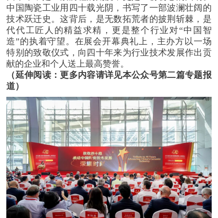
中国陶瓷工业用四十载光阴，书写了一部波澜壮阔的
韩秀萍
中国陶瓷工业协会陶瓷技术装备分会
技术跃迁史。这背后，是无数拓荒者的披荆斩棘，是
秘书长、广东新之联展览服务有限公司董事总
代代工匠人的精益求精，更是整个行业对“中国智
经理
造”的执着守望。在展会开幕典礼上，主办方以一场
池聪韬
中国国际贸易促进委员会建筑材料行
特别的致敬仪式，向四十年来为行业技术发展作出贡
业分会会长助理、北京建展科技发展有限公司
献的企业和个人送上最高赞誉。
总经理总经理
（延伸阅读：更多内容请详见本公众号第二篇专题报
陈云霞
景德镇陶瓷大学副校长、中国硅酸盐
道）
学会陶瓷分会理事长
罗 政
广州市商务局副局长
胡志勇
应县人民政府副县长
CHIRAGG PATEL
印度莫比陶瓷协会卫浴分
会副会长
KIM BUM-TAE
大韩陶瓷瓷砖工业协同组合
总经理
VU QUOC HUNG
越南建筑陶瓷行业协会副
会长
陈 环
广东陶瓷协会会长
吴炳忠
福建省陶瓷行业协会会长
刘延龙
黑龙江省陶瓷行业协会会长