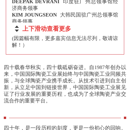
DEEPAK DEVRANI
印度驻广州总领事馆经
济商务领事
KIM JOUNGSEON
大韩民国驻广州总领事馆
商务领事
IVAN RYMAR
上下滑动查看更多
俄罗斯驻广州总领事馆副领事
何新明
广东东鹏控股股份有限公司董事长
(因篇幅有限，更多嘉宾信息无法尽列，敬请谅
叶德林
新明珠集团股份有限公司董事长
解！）
何 乾
广东金意陶陶瓷集团有限公司董事长
PAOLO LAMBERTI
意大利陶瓷机械制造商
协会会长
四十载春华秋实，四十载砥砺奋进。自1987年创办以
EDY SUYANTO
印度尼西亚陶瓷行业协会会
来，中国国际陶瓷工业展始终与中国陶瓷工业同频共
长
振，与全球陶瓷产业携手成长。从技术引进到自主创
PAOLO MONGARDI
意大利萨克米集团主席
新，从立足中国到链接世界，中国国际陶瓷工业展见
杨学先
中国陶瓷工业协会陶瓷技术装备分会
证了行业发展的重要历程，也成为了全球陶瓷产业交
会长、佛山市恒力泰机械有限公司总经理
流合作的重要平台。
许君奇
湖南省陶瓷行业协会会长、湖南华联
瓷业股份有限公司董事长
万 鹏
广东中鹏热能科技有限公司董事长
李展华
广东摩德娜科技股份有限公司董事长
四十年，是一段历程的刻度，更是一份初心的回响。
冯 斌
广东佛山金刚企业集团董事长