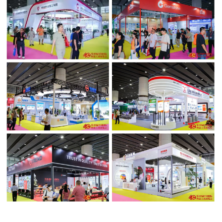
汤振华
广州精陶机电设备有限公司董事长
赵小平
安徽磐盛新型材料科技有限公司董事
长
甄活强
智鑫隆科技（广东）股份有限公司董
事长
彭基昌
佛山市三水盈捷精密机械有限公司总
经理
陆润锡
佛山市美嘉陶瓷设备有限公司董事长
陈志明
佛山市禾合制釉科技有限公司董事长
刘辉龙
佛山市赛普飞特技术有限公司董事长
周 军
佛山中国陶瓷城集团有限公司执行董
事兼总裁
欧阳天生
陶瓷信息社长
喻镇荣
陶瓷资讯社长