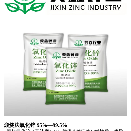
煅烧法氧化锌 95%—99.5%