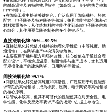
●煅烧氧化锌（高纯度ZnO）凭借其稳定的化学性质、优异
的耐高温性及独特的物理特性（如高熔点、良好的热导率和
电学性能）。
●在陶瓷工业中扮演关键角色，广泛应用于陶瓷釉料、坯体
配方、电子陶瓷及特种陶瓷等领域，兼具功能性助剂和基础
材料双重角色，从传统釉料的性能优化到高端电子陶瓷的核
心组分，其作用覆盖陶瓷制备的多个关键环节。
直接法氧化锌 90%—99.5%
●直接法氧化锌凭借其独特的物理化学性质（中等纯度、助
熔活性），在陶瓷生产中扮演关键角色。
●主要应用于釉料配方和坯体改性，核心价值在于通过合理
配方设计，平衡烧成温度、釉面性能与生产成本，尤其适用
于规模化生产的建筑陶瓷、日用陶瓷等领域。
间接法氧化锌 99.7%
●间接法氧化锌凭借高纯度和高活性，广泛应用于对性能要
求苛刻的高端领域，成为橡胶、医药、电子陶瓷等高端领域
的核心原料。
●尽管成本较高，但其不可替代的性能使其在对安全性、电
学性能、化学反应效率要求严格的场景中占据主导地位。
公司介绍：石家庄冀鑫锌业有限公司专注于氧化锌系列产品