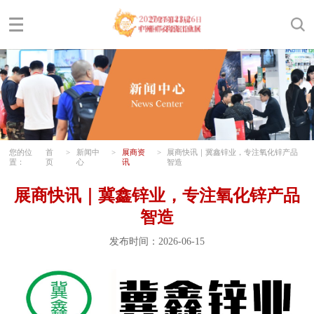
您的位
首
>
新闻中
>
展商资
>
展商快讯｜冀鑫锌业，专注氧化锌产品
置：
页
心
讯
智造
展商快讯｜冀鑫锌业，专注氧化锌产品
智造
发布时间：2026-06-15