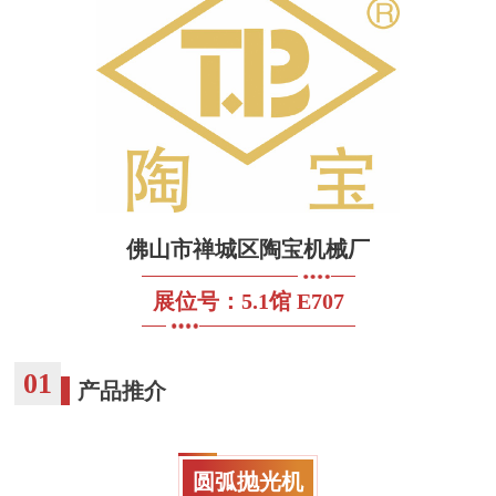
佛山市禅城区陶宝机械厂
展位号：5.1馆 E707
01
产品推介
圆弧抛光机