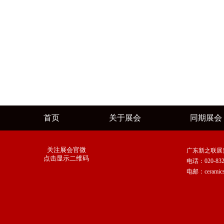
首页
关于展会
同期展会
关注展会官微
广东新之联展
点击显示二维码
电话：020-8327 
电邮：ceramicsc