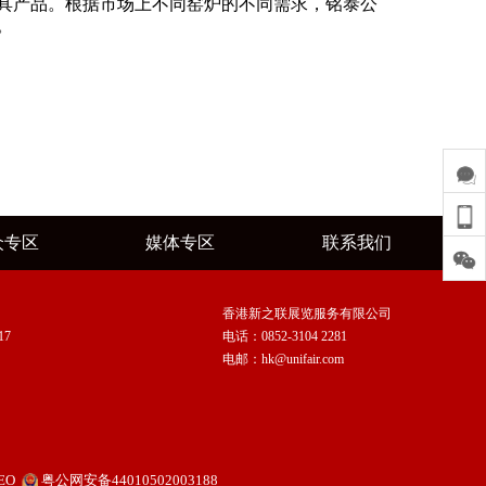
具产品。根据市场上不同窑炉的不同需求，铭泰公
。
众专区
媒体专区
联系我们
香港新之联展览服务有限公司
17
电话：0852-3104 2281
电邮：hk@unifair.com
EO
粤公网安备44010502003188