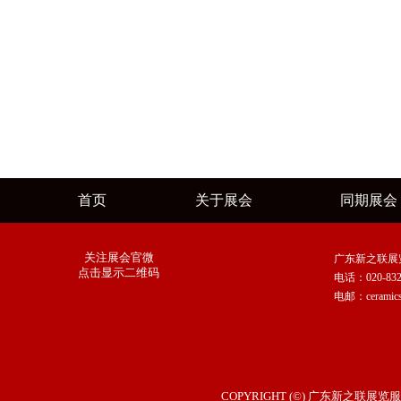
首页
关于展会
同期展会
关注展会官微
广东新之联展
点击显示二维码
电话：020-8327 
电邮：ceramicsc
COPYRIGHT (©) 广东新之联展览服务