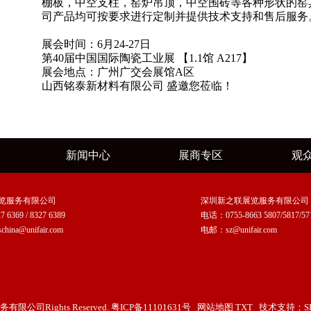
棚板，中空支柱，窑炉吊顶，中空围砖等各种形状的窑
司产品均可按要求进行定制并提供技术支持和售后服务
展会时间：6月24-27日
第40届中国国际陶瓷工业展 【1.1馆 A217】
展会地点：广州广交会展馆A区
山西铭泰新材料有限公司
盛邀您莅临！
新闻中心
展商专区
观
览服务有限公司
深圳新之联展览服务有限公司
6369 / 8327 6389
电话：0755-8663 5807/5817/57
hina@unifair.com
电邮：sz@unifair.com
有限公司Rights Reserved.
粤ICP备11101631号
网站地图
TXT
技术支持：
S